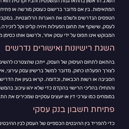
השלב הראשון בהתארגנות המשפטית והבירוקרטית הוא
ר
המתאימות. בין אם מדובר ברישום כעוסק מורשה או פתיח
הטפסים הנדרשים ולשלם את האגרות הרלוונטיות. במקבי
לעסק, שישקף את תחום הפעילות ויהיה קליט וקל לזכירה.
המבוקש אינו תפוס על ידי עסק אחר, ולרשום אותו כסימן 
השגת רישיונות ואישורים נדרשים
בהתאם לתחום העיסוק של העסק, ייתכן שתצטרכו להשיג רי
לצורך הפעלתו כחוק. מדובר למשל ברישיון עסק עירוני, א
הסביבה או רשות הכבאות, וכדומה. קראו בעיון את הדרישו
והתחילו בהליכי הרישוי בהקדם כדי שלא יהוו עיכוב בהמש
במומחים כמו עורכי דין או יועצים עסקיים שמכירים את התהל
פתיחת חשבון בנק עסקי
כדי להפריד בין ההיבטים הכספיים של העסק לבין ההיבטי