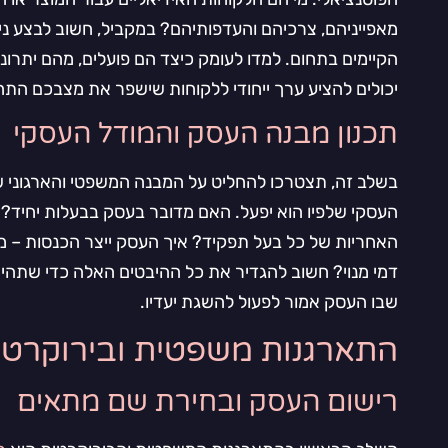
מאפייניהם, צרכיהם והעדפותיהם? במקביל, חשוב לבצע נ
הקיימים בתחום. למדו לעומק כיצד הם פועלים, מהם יתרונו
יכולים להציע ערך ייחודי ללקוחות שישפר את מצבכם התח
תכנון מבנה העסק והמודל העסקי
בשלב זה, תצטרכו להחליט על המבנה המשפטי והארגוני ש
העסקי שלפיו הוא יפעל. האם מדובר בעסק בבעלות יחיד?
האחריות של כל בעל תפקיד? איך העסק ייצר הכנסות – ממ
דמי מנוי? חשוב להגדיר את כל ההיבטים האלה כדי שתהי
שבו העסק אמור לפעול להשגת יעדיו.
התארגנות משפטית ובירוקרטי
רישום העסק ובחירת שם מתאים