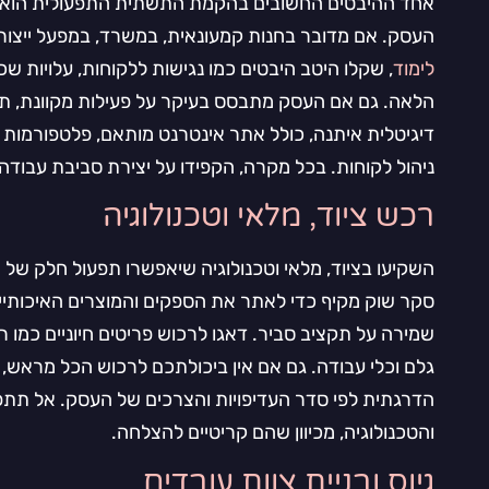
אחד ההיבטים החשובים בהקמת התשתית התפעולית הוא ב
העסק. אם מדובר בחנות קמעונאית, במשרד, במפעל ייצור
לימוד
, שקלו היטב היבטים כמו נגישות ללקוחות, עלויות שכ
הלאה. גם אם העסק מתבסס בעיקר על פעילות מקוונת, ת
דיגיטלית איתנה, כולל אתר אינטרנט מותאם, פלטפורמות 
ניהול לקוחות. בכל מקרה, הקפידו על יצירת סביבת עבודה 
רכש ציוד, מלאי וטכנולוגיה
השקיעו בציוד, מלאי וטכנולוגיה שיאפשרו תפעול חלק של 
סקר שוק מקיף כדי לאתר את הספקים והמוצרים האיכותיי
שמירה על תקציב סביר. דאגו לרכוש פריטים חיוניים כמו רי
גלם וכלי עבודה. גם אם אין ביכולתכם לרכוש הכל מראש, 
הדרגתית לפי סדר העדיפויות והצרכים של העסק. אל תתפש
והטכנולוגיה, מכיוון שהם קריטיים להצלחה.
גיוס ובניית צוות עובדים