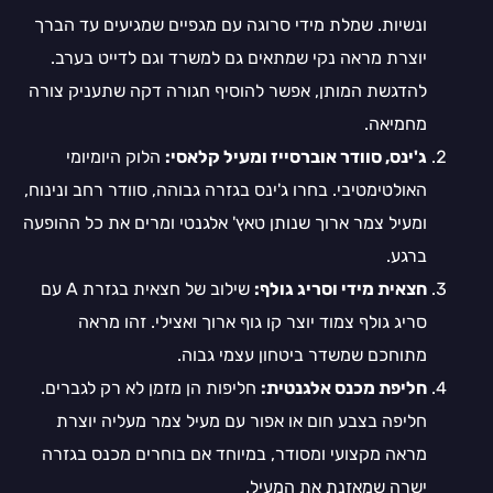
ונשיות. שמלת מידי סרוגה עם מגפיים שמגיעים עד הברך
יוצרת מראה נקי שמתאים גם למשרד וגם לדייט בערב.
להדגשת המותן, אפשר להוסיף חגורה דקה שתעניק צורה
מחמיאה.
ג'ינס, סוודר אוברסייז ומעיל קלאסי:
הלוק היומיומי
האולטימטיבי. בחרו ג'ינס בגזרה גבוהה, סוודר רחב ונינוח,
ומעיל צמר ארוך שנותן טאץ' אלגנטי ומרים את כל ההופעה
ברגע.
חצאית מידי וסריג גולף:
שילוב של חצאית בגזרת A עם
סריג גולף צמוד יוצר קו גוף ארוך ואצילי. זהו מראה
מתוחכם שמשדר ביטחון עצמי גבוה.
חליפת מכנס אלגנטית:
חליפות הן מזמן לא רק לגברים.
חליפה בצבע חום או אפור עם מעיל צמר מעליה יוצרת
מראה מקצועי ומסודר, במיוחד אם בוחרים מכנס בגזרה
ישרה שמאזנת את המעיל.