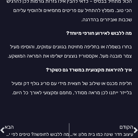
הכול מתחיל בבסיס – כדאי להבין אילו גזרות גורמות לכן להרגיש
הכי טוב. מומלץ להתחיל עם פריטים מחמיאים ולהוסיף עליהם
שכבות ואביזרים בהדרגה.
מה ללבוש לאירוע חורפי מיוחד?
בחרו בשמלה או בחליפה מחויטת בגוונים עמוקים, והוסיפו מעיל
צמר מובנה מעל. אקססוריז נוצצים ישלימו את המראה המושקע.
איך להיראות מקצועית במשרד גם כשקר?
חליפת מכנס או שילוב של חצאית מידי עם סריג גולף דק ומעיל
בלייזר ייתנו לכן מראה מסודר, מחמם ומקצועי לאורך כל היום.
הקודם
הבא
עיצוב חדר שינה כמו בית מלון: איך הופכים את חדר השינה לריזורט יוקרתי?
מה ללבוש לחופשה? טיפים לפי יעד, עונה ומזג האוויר