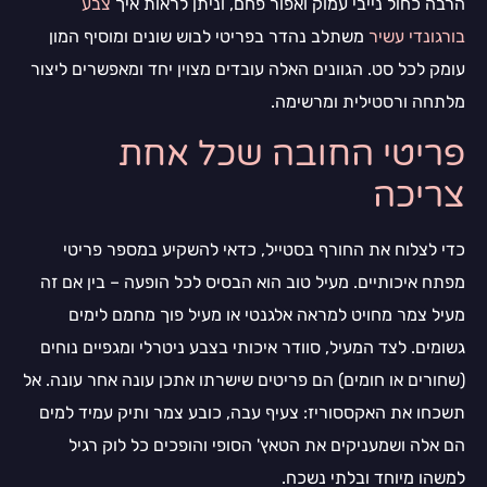
הרבה כחול נייבי עמוק ואפור פחם, וניתן לראות איך
צבע
בורגונדי עשיר
משתלב נהדר בפריטי לבוש שונים ומוסיף המון
עומק לכל סט. הגוונים האלה עובדים מצוין יחד ומאפשרים ליצור
מלתחה ורסטילית ומרשימה.
פריטי החובה שכל אחת
צריכה
כדי לצלוח את החורף בסטייל, כדאי להשקיע במספר פריטי
מפתח איכותיים. מעיל טוב הוא הבסיס לכל הופעה – בין אם זה
מעיל צמר מחויט למראה אלגנטי או מעיל פוך מחמם לימים
גשומים. לצד המעיל, סוודר איכותי בצבע ניטרלי ומגפיים נוחים
(שחורים או חומים) הם פריטים שישרתו אתכן עונה אחר עונה. אל
תשכחו את האקססוריז: צעיף עבה, כובע צמר ותיק עמיד למים
הם אלה ושמעניקים את הטאץ' הסופי והופכים כל לוק רגיל
למשהו מיוחד ובלתי נשכח.